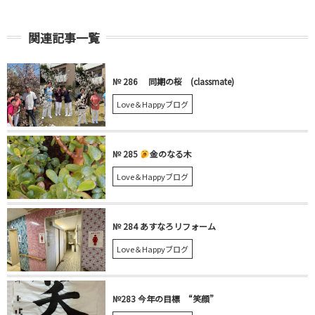
関連記事一覧
№ 286 同期の桜 (classmate)
Love＆Happyブログ
№ 285
金のなる木
Love＆Happyブログ
№ 284 あすなろリフォーム
Love＆Happyブログ
№283 今年の目標 “笑顔”