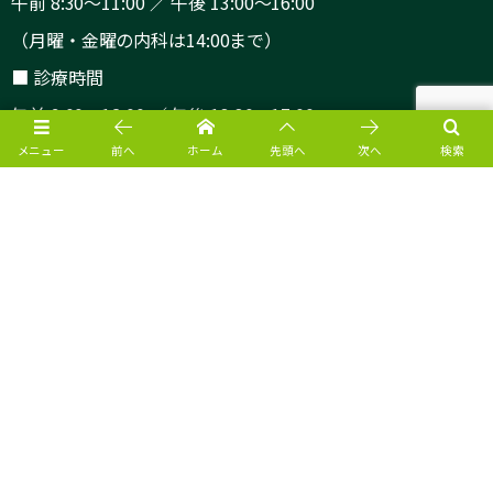
午前 8:30～11:00 ／ 午後 13:00～16:00
（月曜・金曜の内科は14:00まで）
■ 診療時間
午前 9:00～12:00 ／ 午後 13:30～17:00
メニュー
前へ
ホーム
先頭へ
次へ
検索
外来診療の詳細はこちらから
入院の詳細はこちらから
厚生労働大臣の定める掲示事項
愛幸病院公式SNS