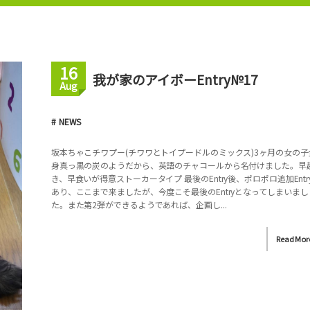
16
我が家のアイボーEntry№17
Aug
NEWS
坂本ちゃこチワプー(チワワとトイプードルのミックス)3ヶ月の女の子
身真っ黒の炭のようだから、英語のチャコールから名付けました。早
き、早食いが得意ストーカータイプ 最後のEntry後、ポロポロ追加Entr
あり、ここまで来ましたが、今度こそ最後のEntryとなってしまいまし
た。また第2弾ができるようであれば、企画し...
Read Mor