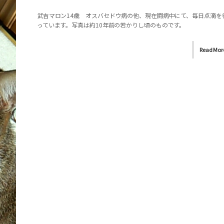
武吉マロン14歳 オスバセドウ病の他、現在闘病中にて、毎日点滴を
っています。写真は約10年前の若かりし頃のものです。
Read Mor