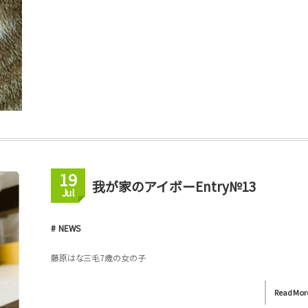
19
我が家のアイボーEntry№13
Jul
NEWS
藤原はな三毛7歳の女の子
Read Mor