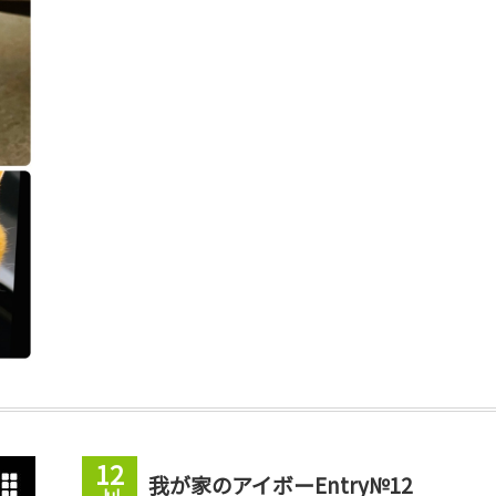
12
我が家のアイボーEntry№12
Jul