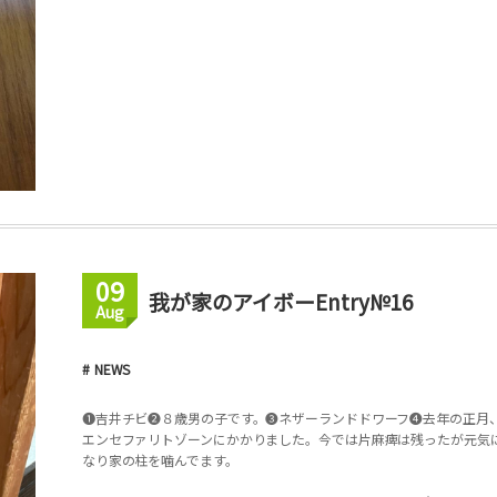
09
我が家のアイボーEntry№16
Aug
NEWS
❶吉井チビ❷８歳男の子です。❸ネザーランドドワーフ❹去年の正月
エンセファリトゾーンにかかりました。今では片麻痺は残ったが元気
なり家の柱を噛んでます。