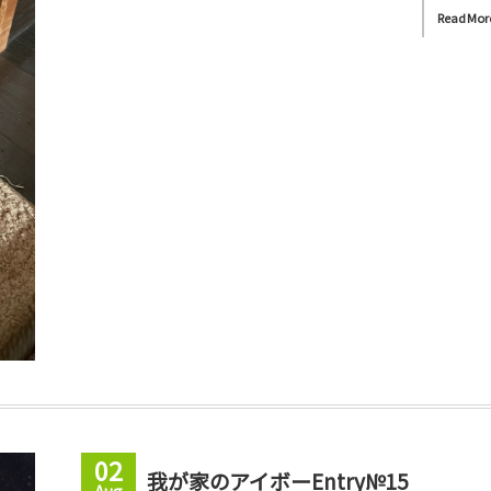
Read Mor
02
我が家のアイボーEntry№15